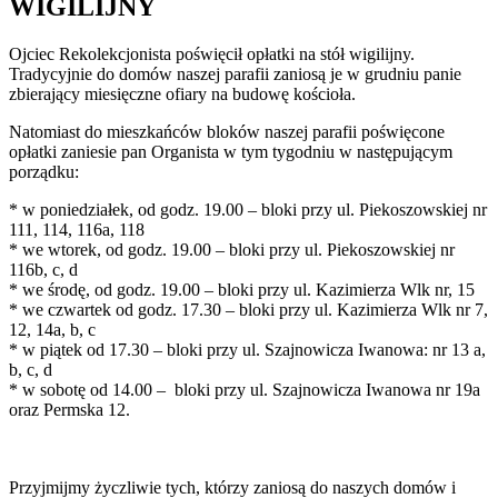
WIGILIJNY
Ojciec Rekolekcjonista poświęcił opłatki na stół wigilijny.
Tradycyjnie do domów naszej parafii zaniosą je w grudniu panie
zbierający miesięczne ofiary na budowę kościoła.
Natomiast do mieszkańców bloków naszej parafii poświęcone
opłatki zaniesie pan Organista w tym tygodniu w następującym
porządku:
* w poniedziałek, od godz. 19.00 – bloki przy ul. Piekoszowskiej nr
111, 114, 116a, 118
* we wtorek, od godz. 19.00 – bloki przy ul. Piekoszowskiej nr
116b, c, d
* we środę, od godz. 19.00 – bloki przy ul. Kazimierza Wlk nr, 15
* we czwartek od godz. 17.30 – bloki przy ul. Kazimierza Wlk nr 7,
12, 14a, b, c
* w piątek od 17.30 – bloki przy ul. Szajnowicza Iwanowa: nr 13 a,
b, c, d
* w sobotę od 14.00 – bloki przy ul. Szajnowicza Iwanowa nr 19a
oraz Permska 12.
Przyjmijmy życzliwie tych, którzy zaniosą do naszych domów i