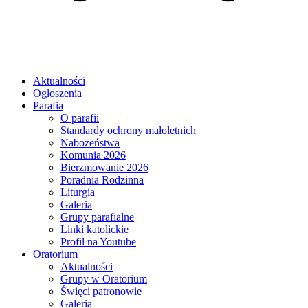
Aktualności
Ogłoszenia
Parafia
O parafii
Standardy ochrony małoletnich
Nabożeństwa
Komunia 2026
Bierzmowanie 2026
Poradnia Rodzinna
Liturgia
Galeria
Grupy parafialne
Linki katolickie
Profil na Youtube
Oratorium
Aktualności
Grupy w Oratorium
Święci patronowie
Galeria